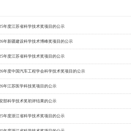
025年度江苏省科学技术奖项目的公示
026年新疆建设科学技术博峰奖项目的公示
025年度江苏省科学技术奖项目的公示
026年度中国汽车工程学会科学技术奖项目的公示
026年江苏医学科技奖项目的公示
度公安部科学技术奖初评结果的公示
025年度浙江省科学技术奖项目的公示
025年度浙江省科学技术奖项目的公示