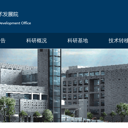
公告
科研概况
科研基地
技术转