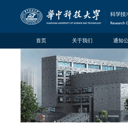
首页
关于我们
通知