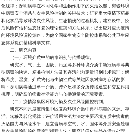
化规律；探明病毒在不同化学和生物作用下的灭活效能，突破环境
中病毒安全消杀与次生风险控制的关键技术；研究重大疫情下药品
和化学品导致环境次生风险、生态损伤的过程机制，建立疫中、疫
后风险评估和生态修复的理论框架和方法体系；提出应对重大疫情
的环境风险调控策略，为健全国家生物安全防控体系和公共卫生应
急体系提供基础科学支撑。
二、研究内容
（一）环境介质中的病毒识别与传播规律。
研究水、气、土、固废、污泥等多种环境介质中新冠病毒等典
型病毒的快速、精准检测方法及其存活能力定量识别技术原理；解
析温度、湿度、介质物化与生物性质等关键因素对病毒存活的影
响；探明病毒通过单一介质、跨介质和多介质传播通道和交互作用
机理，明确影响病毒存活能力与传播通量的环境要素。
（二）疫情聚集区环境污染及次生风险阻控机制。
研究不同尺度疫情集中区复杂环境介质中典型病毒的来源、存
活、转移及转化规律；评价通用主流方法对主要环境介质中病毒的
灭活能力与风险水平，建立含病毒空气、水、固体等介质安全处理
及次生风险防控的新原理和新方法；研究抗疫化学品在污水处理、