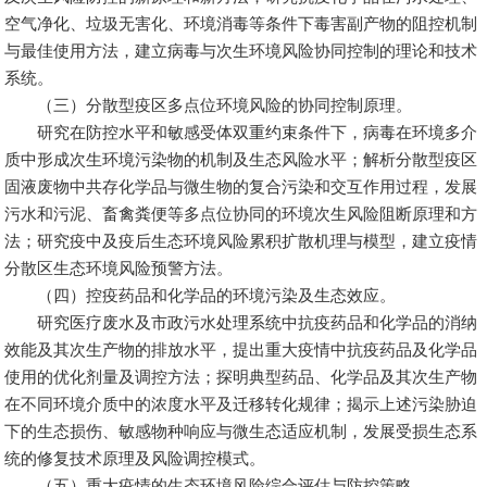
空气净化、垃圾无害化、环境消毒等条件下毒害副产物的阻控机制
与最佳使用方法，建立病毒与次生环境风险协同控制的理论和技术
系统。
（三）分散型疫区多点位环境风险的协同控制原理。
研究在防控水平和敏感受体双重约束条件下，病毒在环境多介
质中形成次生环境污染物的机制及生态风险水平；解析分散型疫区
固液废物中共存化学品与微生物的复合污染和交互作用过程，发展
污水和污泥、畜禽粪便等多点位协同的环境次生风险阻断原理和方
法；研究疫中及疫后生态环境风险累积扩散机理与模型，建立疫情
分散区生态环境风险预警方法。
（四）控疫药品和化学品的环境污染及生态效应。
研究医疗废水及市政污水处理系统中抗疫药品和化学品的消纳
效能及其次生产物的排放水平，提出重大疫情中抗疫药品及化学品
使用的优化剂量及调控方法；探明典型药品、化学品及其次生产物
在不同环境介质中的浓度水平及迁移转化规律；揭示上述污染胁迫
下的生态损伤、敏感物种响应与微生态适应机制，发展受损生态系
统的修复技术原理及风险调控模式。
（五）重大疫情的生态环境风险综合评估与防控策略。