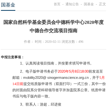
国基金
-
-
-
正文
首页
通知公告
国基金
国家自然科学基金委员会中德科学中心2020年度
中德合作交流项目指南
作者：
时间：2020-02-11
浏览次数：
496
申报注意事项：
1
、认真阅读项目指南，并按要求填写申请书。
2
、电子版申请书务必于
2020
年
5
月
8
日
18:00
前发送至
邮箱：mobility2020@ sinogermanscience.org.cn，并于
5
月
提交纸质版申请书（双面打印）一式三份，其中一份
14
日前
的封面由院系分管科研领导签字并加盖院系公章。纸质申请
书应与电子版内容一致。
3
、联系人：游超，邱进俊